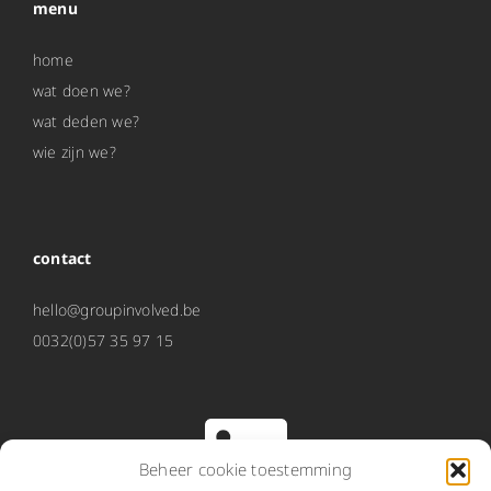
home
wat doen we?
wat deden we?
wie zijn we?
AWV: participatie bij de opmaak van een startnota
AWV: participatie bij de opmaak van een startnota
contact
hello@groupinvolved.be
0032(0)57 35 97 15
Beheer cookie toestemming