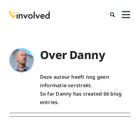
Skip
to
Tog
content
Nav
services
cases
Over
Danny
team
Deze auteur heeft nog geen
hello
informatie verstrekt.
So far Danny has created 66 blog
entries.