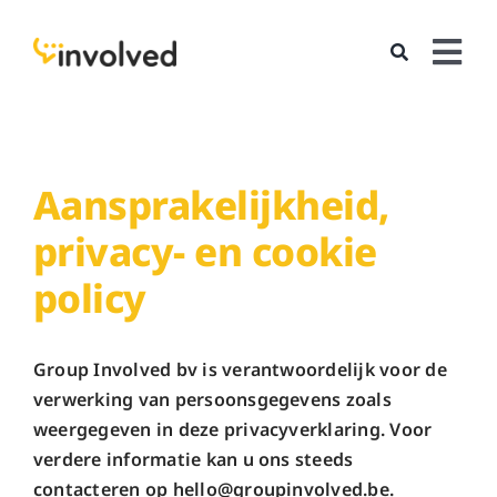
Skip
to
Tog
content
Nav
services
cases
Aansprakelijkheid,
team
privacy- en cookie
hello
policy
Group Involved bv is verantwoordelijk voor de
verwerking van persoonsgegevens zoals
weergegeven in deze privacyverklaring. Voor
verdere informatie kan u ons steeds
contacteren op hello@groupinvolved.be.