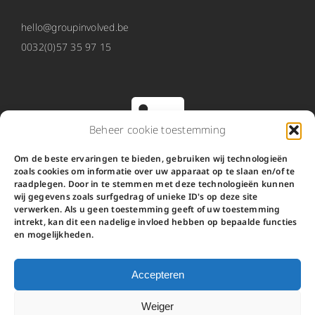
hello@groupinvolved.be
0032(0)57 35 97 15
Beheer cookie toestemming
Om de beste ervaringen te bieden, gebruiken wij technologieën
zoals cookies om informatie over uw apparaat op te slaan en/of te
O2 werd Involved
raadplegen. Door in te stemmen met deze technologieën kunnen
wij gegevens zoals surfgedrag of unieke ID's op deze site
verwerken. Als u geen toestemming geeft of uw toestemming
Involved is de nieuwe naam van O2.
intrekt, kan dit een nadelige invloed hebben op bepaalde functies
en mogelijkheden.
We werken voor ondernemingen en overheid.
Van strategie tot creatie, van procesbegeleiding tot
vorming.
Accepteren
Weiger