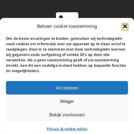
Beheer cookie toestemming
Om de beste ervaringen te bieden, gebruiken wij technologieën
zoals cookies om informatie over uw apparaat op te slaan en/of te
O2 werd Involved
raadplegen. Door in te stemmen met deze technologieën kunnen
wij gegevens zoals surfgedrag of unieke ID's op deze site
verwerken. Als u geen toestemming geeft of uw toestemming
Involved is de nieuwe naam van O2.
intrekt, kan dit een nadelige invloed hebben op bepaalde functies
en mogelijkheden.
We werken voor ondernemingen en overheid.
Van strategie tot creatie, van procesbegeleiding tot
vorming.
Accepteren
Weiger
Copyright 2025 |
privacy & cookie policy
|
algemene
Bekijk voorkeuren
verkoopsvoorwaarden
| All Rights Reserved
Privacy & cookie policy