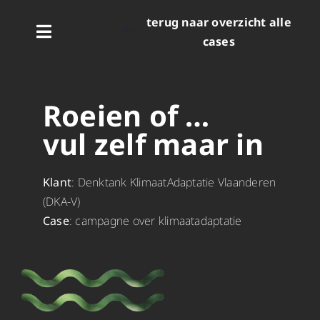
Skip
terug naar overzicht alle
to
Toggle
cases
content
Navigation
home
Roeien of …
services
vul zelf maar in
cases
Klant
: Denktank KlimaatAdaptatie Vlaanderen
(DKA-V)
team
Case
: campagne over klimaatadaptatie
hello