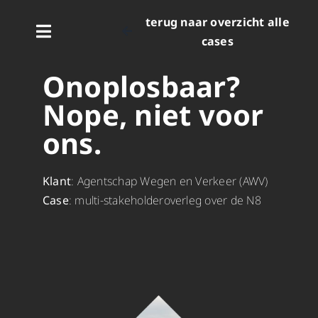
Skip
terug naar overzicht alle
to
Toggle
cases
content
Navigation
home
Onoplosbaar?
Nope, niet voor
services
ons.
cases
Klant
: Agentschap Wegen en Verkeer (AWV)
Case
:
multi-stakeholderoverleg over de N8
team
hello