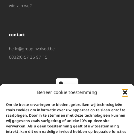
wie zijn we?
contact
hello@groupinvolved.be
0032(0)57 35 97 15
Beheer cookie toestemming
Om de beste ervaringen te bieden, gebruiken wij technologieën
zoals cookies om informatie over uw apparaat op te slaan en/of te
O2 werd Involved
raadplegen. Door in te stemmen met deze technologieën kunnen
wij gegevens zoals surfgedrag of unieke ID's op deze site
verwerken. Als u geen toestemming geeft of uw toestemming
Involved is de nieuwe naam van O2.
intrekt, kan dit een nadelige invloed hebben op bepaalde functies