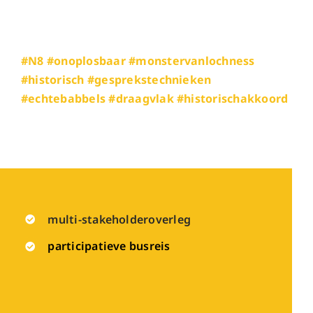
#N8 #onoplosbaar #monstervanlochness
#historisch #gesprekstechnieken
#echtebabbels #draagvlak #historischakkoord
multi-stakeholderoverleg
participatieve busreis