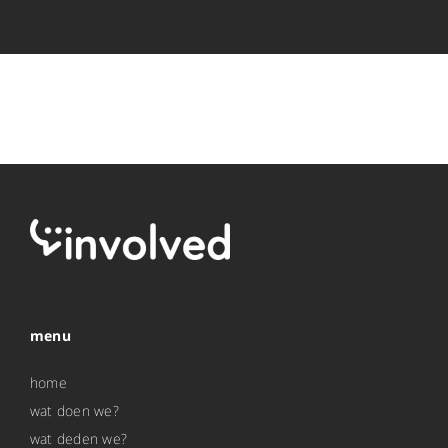
menu
home
wat doen we?
wat deden we?