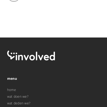
menu
home
wat doen we?
wat deden we?