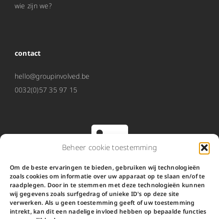
wie zijn we?
contact
hello@groupinvolved.be
0032(0)57 35 97 15
Beheer cookie toestemming
Om de beste ervaringen te bieden, gebruiken wij technologieën
zoals cookies om informatie over uw apparaat op te slaan en/of te
O2 werd Involved
raadplegen. Door in te stemmen met deze technologieën kunnen
wij gegevens zoals surfgedrag of unieke ID's op deze site
verwerken. Als u geen toestemming geeft of uw toestemming
Involved is de nieuwe naam van O2.
intrekt, kan dit een nadelige invloed hebben op bepaalde functies