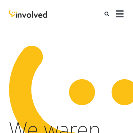
Skip
to
Tog
content
Nav
services
cases
team
hello
We waren